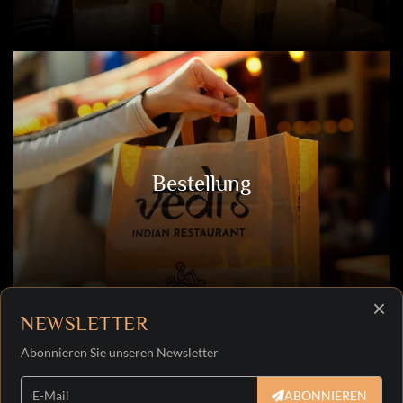
Impressum
Datenschutz
FAQs
vierung
Bestellung
030
485
172
dis.berlin
×
NEWSLETTER
Abonnieren Sie unseren Newsletter
ABONNIEREN