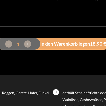
-
+
In den Warenkorb legen
18,90 
H
, Roggen, Gerste, Hafer, Dinkel
enthält Schalenfrüchte od
Walnüsse, Cashewnüsse, Pe