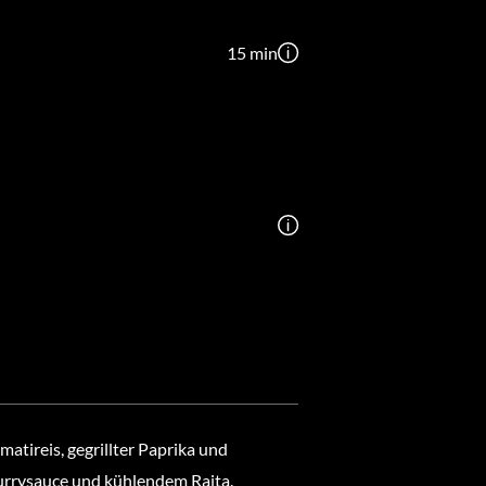
15 min
tireis, gegrillter Paprika und
Currysauce und kühlendem Raita.