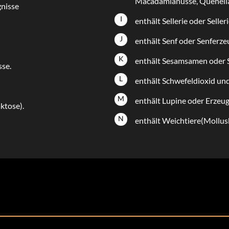
Macadamianüsse, Quenella
gnisse
I
enthält Sellerie oder Seller
J
enthält Senf oder Senferze
K
enthält Sesamsamen oder
sse.
L
enthält Schwefeldioxid und 
M
enthält Lupine oder Erzeug
ktose).
N
enthält Weichtiere(Mollus