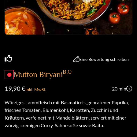
Impressum
Datenschutz
FAQs
vierung
Eine Bewertung schreiben
030
485
B,G
Mutton Biryani
172
19,90 €
20 min
inkl. MwSt.
dis.berlin
Würziges Lammfleisch mit Basmatireis, gebratener Paprika,
frischen Tomaten, Blumenkohl, Karotten, Zucchini und
Kräutern, verfeinert mit Mandelblättern, serviert mit einer
würzig-cremigen Curry-Sahnesoße sowie Raita.