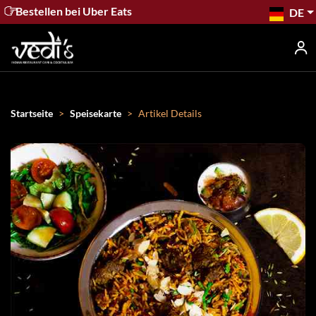
Bestellen bei Uber Eats
DE
Startseite
Speisekarte
Artikel Details
Startseite
Speisekarte
Kontakt
Buchung
Entdecken
Geschenkkarten
Stellenangebote